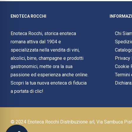
ENOTECA ROCCHI
INFORMAZI
Enoteca Rocchi, storica enoteca
Chi Sia
romana attiva dal 1904 e
Spedizi
specializzata nella vendita di vini,
Catalog
alcolici, birre, champagne e prodotti
Privacy 
gastronomici, mette ora la sua
Cookie 
passione ed esperienza anche online.
Termini 
Scopri la tua nuova enoteca di fiducia
Dichiara
a portata di clic!
© 2024 Enoteca Rocchi Distribuzione srl, Via Sambuca Pi