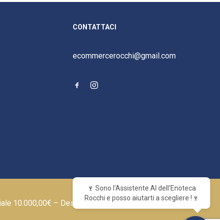
CONTATTACI
ecommercerocchi@gmail.com
🍷 Sono l'Assistente AI dell'Enoteca
Rocchi e posso aiutarti a scegliere !🍷
iale 10.000,00€ – Designed by