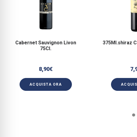
Cabernet Sauvignon Livon
375Ml.shiraz C
75Cl.
8,90
€
7,
ACQUISTA ORA
ACQUI