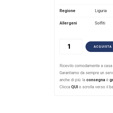
Regione
Liguria
Allergeni
Solfiti
Cinqueterre
ACQUISTA
75Cl.
quantità
Ricevilo comodamente a casa i
Garantiamo da sempre un serv
anche di più: la
consegna
è
g
Clicca
QUI
o scrolla verso il 