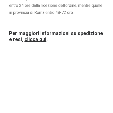
entro 24 ore dalla ricezione dell’ordine, mentre quelle
in provincia di Roma entro 48-72 ore.
Per maggiori informazioni su spedizione
Siepi Mazzei 75Cl.
Sagrantino 
e resi,
clicca qui
.
109
€
26
ACQUISTA ORA
ACQUI