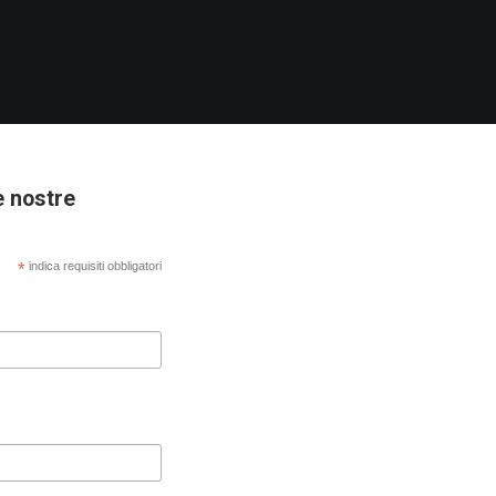
e nostre
*
indica requisiti obbligatori