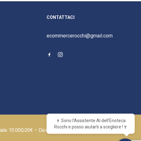
CONTATTACI
ecommercerocchi@gmail.com
🍷 Sono l'Assistente AI dell'Enoteca
Rocchi e posso aiutarti a scegliere !🍷
iale 10.000,00€ – Designed by