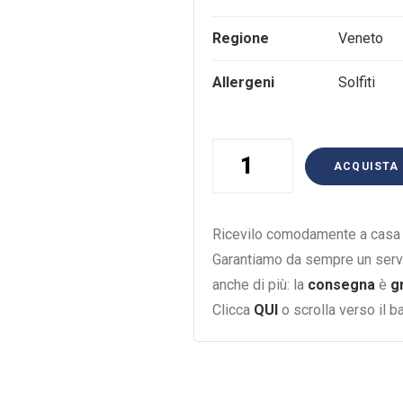
Regione
Veneto
Allergeni
Solfiti
Lugana
ACQUISTA
Santa
Cristina
Zenato
Ricevilo comodamente a casa i
75Cl
Garantiamo da sempre un serv
quantità
anche di più: la
consegna
è
g
Clicca
QUI
o scrolla verso il 