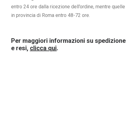
entro 24 ore dalla ricezione dell’ordine, mentre quelle
in provincia di Roma entro 48-72 ore.
Per maggiori informazioni su spedizione
Nobile di Montepulciano
Merlot Tog
e resi,
clicca qui
.
Silineo Fattoria del Cerro
Candid
75Cl.
12,20
€
6,
ACQUISTA ORA
ACQUI