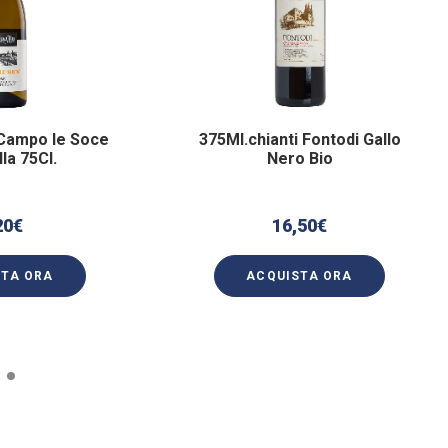
Campo le Soce
375Ml.chianti Fontodi Gallo
lla 75Cl.
Nero Bio
20
€
16,50
€
STA ORA
ACQUISTA ORA