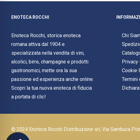
ENOTECA ROCCHI
INFORMAZI
Enoteca Rocchi, storica enoteca
Chi Sia
romana attiva dal 1904 e
Spedizi
specializzata nella vendita di vini,
Catalog
alcolici, birre, champagne e prodotti
Privacy 
gastronomici, mette ora la sua
Cookie 
passione ed esperienza anche online.
Termini 
Scopri la tua nuova enoteca di fiducia
Dichiara
a portata di clic!
© 2024 Enoteca Rocchi Distribuzione srl, Via Sambuca Pi