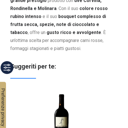
grande prestigio
prodotto con
uve Corvina,
Rondinella e Molinara
. Con il suo
colore rosso
rubino intenso
e il suo
bouquet complesso di
frutta secca, spezie, note di cioccolato e
tabacco
, offre un
gusto ricco e avvolgente
. È
un’ottima scelta per accompagnare carni rosse,
formaggi stagionati e piatti gustosi.
Suggeriti per te: