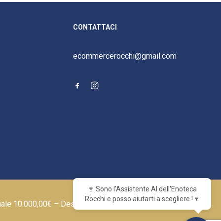
CONTATTACI
ecommercerocchi@gmail.com
🍷 Sono l'Assistente AI dell'Enoteca
Rocchi e posso aiutarti a scegliere !🍷
iale 10.000,00€ – Designed by