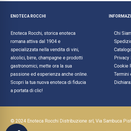
ENOTECA ROCCHI
INFORMAZI
Enoteca Rocchi, storica enoteca
Chi Sia
romana attiva dal 1904 e
Spedizi
specializzata nella vendita di vini,
Catalog
alcolici, birre, champagne e prodotti
Privacy 
gastronomici, mette ora la sua
Cookie 
passione ed esperienza anche online.
Termini 
Scopri la tua nuova enoteca di fiducia
Dichiara
a portata di clic!
© 2024 Enoteca Rocchi Distribuzione srl, Via Sambuca Pi