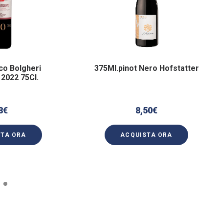
co Bolgheri
375Ml.pinot Nero Hofstatter
 2022 75Cl.
8
€
8,50
€
STA ORA
ACQUISTA ORA