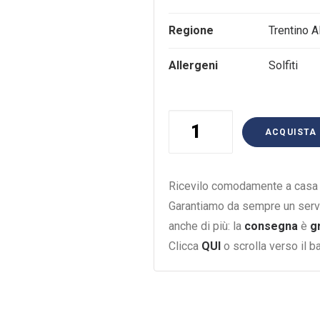
Regione
Trentino A
Allergeni
Solfiti
Pinot
ACQUISTA
Nero
Tramin
75Cl
Ricevilo comodamente a casa i
quantità
Garantiamo da sempre un serv
anche di più: la
consegna
è
g
Clicca
QUI
o scrolla verso il 