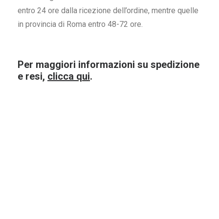
entro 24 ore dalla ricezione dell’ordine, mentre quelle
in provincia di Roma entro 48-72 ore.
Per maggiori informazioni su spedizione
Cesanese del Piglio Hernicus
Marciliano 
e resi,
clicca qui
.
Coletti C. 75Cl.
14,20
€
39
ACQUISTA ORA
ACQUI