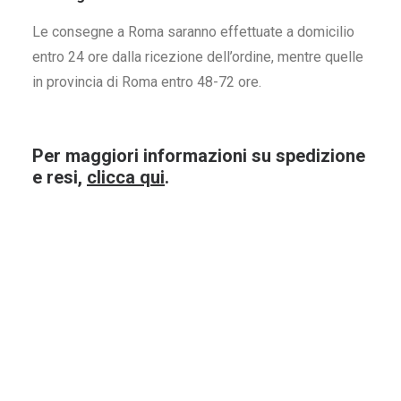
Le consegne a Roma saranno effettuate a domicilio
entro 24 ore dalla ricezione dell’ordine, mentre quelle
in provincia di Roma entro 48-72 ore.
Per maggiori informazioni su spedizione
Muller Thurgau St. Paolo
Trebbiano An
e resi,
clicca qui
.
75Cl.
75
9,90
€
9,
ACQUISTA ORA
ACQUI