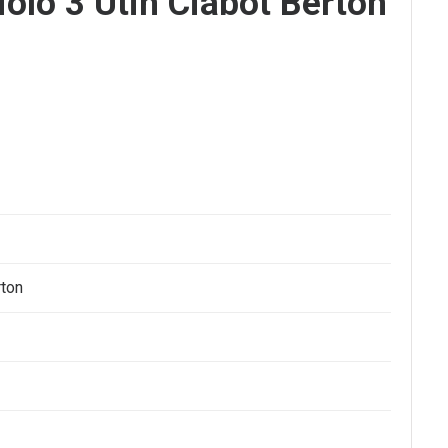
olo 3 Utin Ciabot Berton
rton