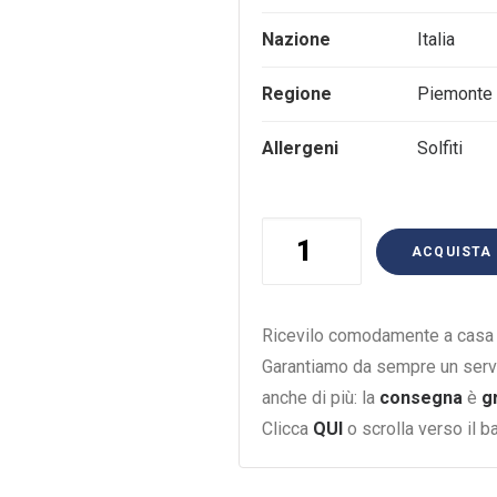
Nazione
Italia
Regione
Piemonte
Allergeni
Solfiti
Langhe
ACQUISTA
Nebbiolo
3
Utin
Ricevilo comodamente a casa i
Ciabot
Garantiamo da sempre un serv
Berton
anche di più: la
consegna
è
g
75Cl
Clicca
QUI
o scrolla verso il 
quantità