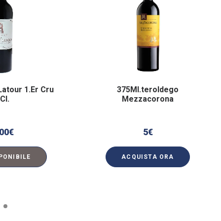
Latour 1.Er Cru
375Ml.teroldego
Cl.
Mezzacorona
00
€
5
€
PONIBILE
ACQUISTA ORA