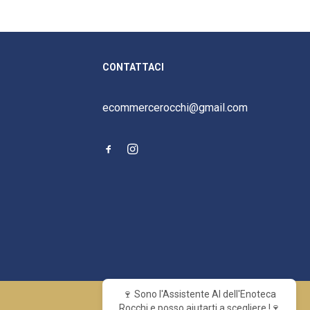
CONTATTACI
ecommercerocchi@gmail.com
🍷 Sono l'Assistente AI dell'Enoteca
Rocchi e posso aiutarti a scegliere !🍷