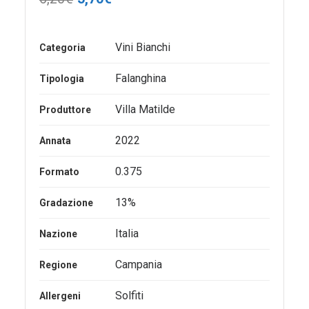
prezzo
prezzo
originale
attuale
Vini Bianchi
Categoria
era:
è:
6,20€.
5,70€.
Falanghina
Tipologia
Villa Matilde
Produttore
2022
Annata
0.375
Formato
13%
Gradazione
Italia
Nazione
Campania
Regione
Solfiti
Allergeni