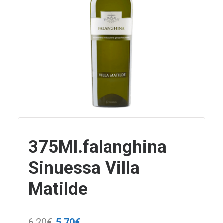
375Ml.falanghina
Sinuessa Villa
Matilde
Il
Il
6,20
€
5,70
€