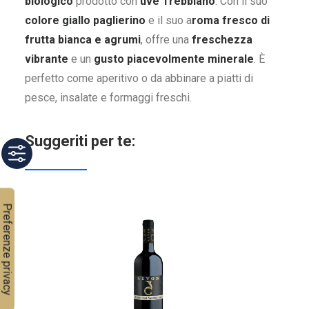
biologico
prodotto con
uve Trebbiano
. Con il suo
colore giallo paglierino
e il suo a
roma fresco di
frutta bianca e agrumi
, offre una
freschezza
vibrante
e un
gusto piacevolmente minerale
. È
perfetto come aperitivo o da abbinare a piatti di
pesce, insalate e formaggi freschi.
Suggeriti per te: