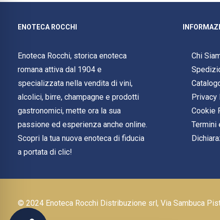
ENOTECA ROCCHI
INFORMAZI
Enoteca Rocchi, storica enoteca
Chi Sia
romana attiva dal 1904 e
Spedizi
specializzata nella vendita di vini,
Catalog
alcolici, birre, champagne e prodotti
Privacy 
gastronomici, mette ora la sua
Cookie 
passione ed esperienza anche online.
Termini 
Scopri la tua nuova enoteca di fiducia
Dichiara
a portata di clic!
© 2024 Enoteca Rocchi Distribuzione srl, Via Sambuca Pi