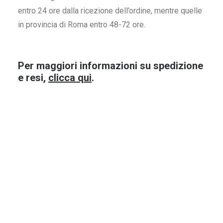
entro 24 ore dalla ricezione dell’ordine, mentre quelle
in provincia di Roma entro 48-72 ore.
Per maggiori informazioni su spedizione
Vino Santa Maddalena H.lun
Nebbiolo Lang
e resi,
clicca qui
.
75Cl.
75
9,40
€
17
ACQUISTA ORA
ACQUI