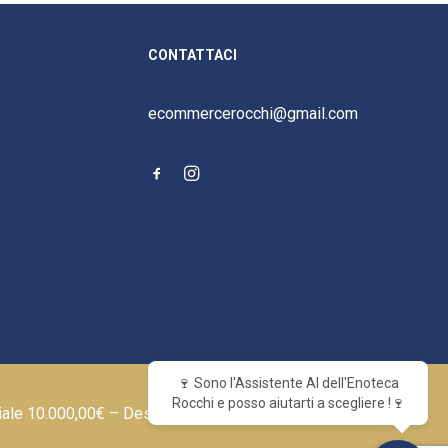
CONTATTACI
ecommercerocchi@gmail.com
🍷 Sono l'Assistente AI dell'Enoteca
Rocchi e posso aiutarti a scegliere !🍷
iale 10.000,00€ – Designed by