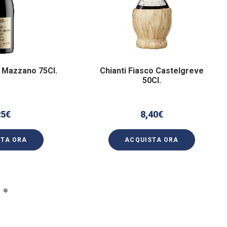
 Mazzano 75Cl.
Chianti Fiasco Castelgreve
50Cl.
25
€
8,40
€
STA ORA
ACQUISTA ORA