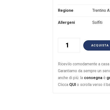
Regione
Trentino A
Allergeni
Solfiti
Pinot
ACQUISTA
Grigio
Tramin
75Cl
Ricevilo comodamente a casa i
quantità
Garantiamo da sempre un serv
anche di più: la
consegna
è
g
Clicca
QUI
o scrolla verso il 