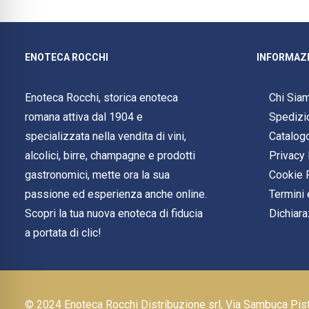
ENOTECA ROCCHI
INFORMAZI
Enoteca Rocchi, storica enoteca
Chi Sia
romana attiva dal 1904 e
Spedizi
specializzata nella vendita di vini,
Catalog
alcolici, birre, champagne e prodotti
Privacy 
gastronomici, mette ora la sua
Cookie 
passione ed esperienza anche online.
Termini 
Scopri la tua nuova enoteca di fiducia
Dichiara
a portata di clic!
© 2024 Enoteca Rocchi Distribuzione srl, Via Sambuca Pi