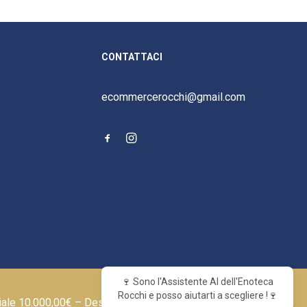
CONTATTACI
ecommercerocchi@gmail.com
🍷 Sono l'Assistente AI dell'Enoteca
Rocchi e posso aiutarti a scegliere !🍷
iale 10.000,00€ – Designed by