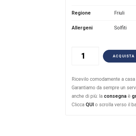
Regione
Friuli
Allergeni
Solfiti
Oblin
ACQUISTA
Rosso
Polencic
75Cl
Ricevilo comodamente a casa i
quantità
Garantiamo da sempre un serv
anche di più: la
consegna
è
g
Clicca
QUI
o scrolla verso il 