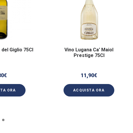
 del Giglio 75Cl
Vino Lugana Ca’ Maiol
Prestige 75Cl
80
€
11,90
€
STA ORA
ACQUISTA ORA