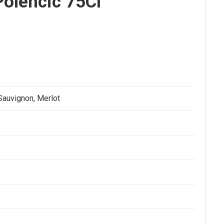
Polencic 75Cl
Sauvignon
,
Merlot