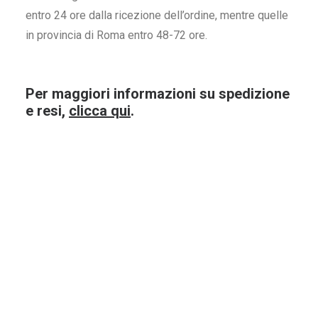
entro 24 ore dalla ricezione dell’ordine, mentre quelle
in provincia di Roma entro 48-72 ore.
Per maggiori informazioni su spedizione
e resi,
clicca qui
.
Chianti Rocca delle Macie
Valpolice
Grandi Sel. Sergio Zingarelli
Valpant
75Cl
48
€
10
ACQUISTA ORA
ACQUI