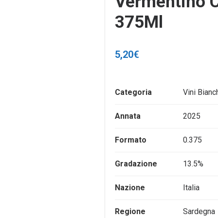
Vermentino C
375Ml
5,20
€
Categoria
Vini Bianc
Annata
2025
Formato
0.375
Gradazione
13.5%
Nazione
Italia
Regione
Sardegna