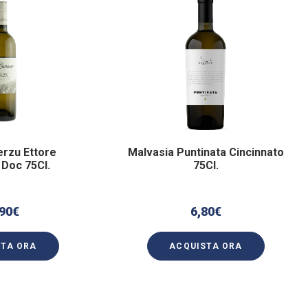
erzu Ettore
Malvasia Puntinata Cincinnato
Doc 75Cl.
75Cl.
90
€
6,80
€
STA ORA
ACQUISTA ORA