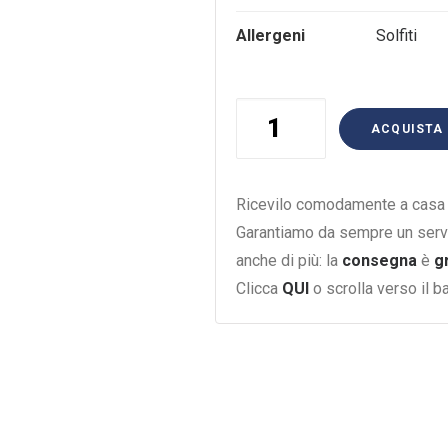
Allergeni
Solfiti
VERMENTINO
ACQUISTA
COSTAMOLINO
ARGIOLAS
375ML
Ricevilo comodamente a casa i
quantità
Garantiamo da sempre un serv
anche di più: la
consegna
è
g
Clicca
QUI
o scrolla verso il 