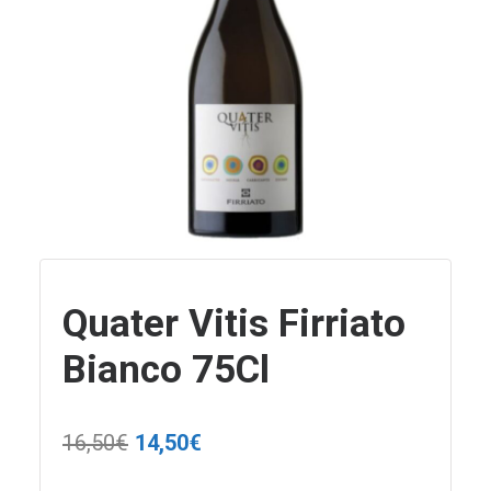
Quater Vitis Firriato
Bianco 75Cl
Il
Il
16,50
€
14,50
€
prezzo
prezzo