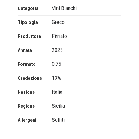
originale
attuale
Vini Bianchi
Categoria
era:
è:
16,50€.
14,50€.
Greco
Tipologia
Firriato
Produttore
2023
Annata
0.75
Formato
13%
Gradazione
Italia
Nazione
Sicilia
Regione
Solfiti
Allergeni