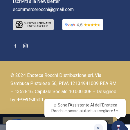
Iscriviti alla Newsletter
ecommercerocchi@gmail.com
© 2024 Enoteca Rocchi Distribuzione srl, Via
Sambuca Pistoiese 56, P.IVA 12134941009 REA RM
– 1352816, Capitale Sociale 10.000,00€ – Designed
by
🍷 Sono l'Assistente AI dell'Enoteca
Rocchi e posso aiutarti a scegliere !🍷
Le tue preferenze relative alla privacy
×
Marsala