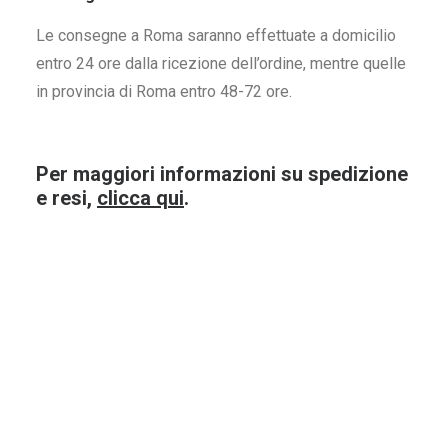
Le consegne a Roma saranno effettuate a domicilio
entro 24 ore dalla ricezione dell’ordine, mentre quelle
in provincia di Roma entro 48-72 ore.
Per maggiori informazioni su spedizione
e resi,
clicca qui
.
Barco Reale Carmignano
Lagrein M
Capezzana Bio 75Cl.
C.firmi
9,80
€
8,
ACQUISTA ORA
ACQUI