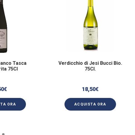
Bianco Tasca
Verdicchio di Jesi Bucci Bio.
ita 75Cl
75Cl.
50
€
18,50
€
STA ORA
ACQUISTA ORA