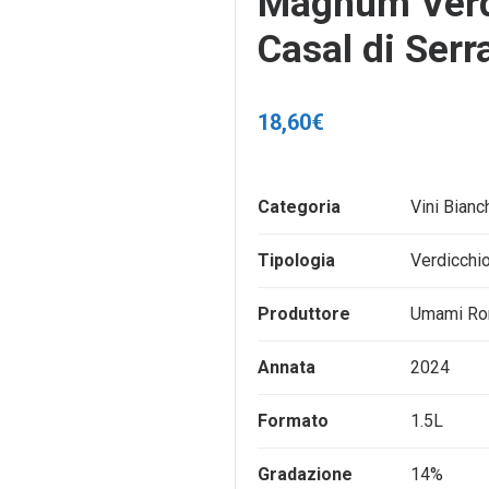
Magnum Verd
Casal di Serr
18,60
€
Categoria
Vini Bianc
Tipologia
Verdicchi
Produttore
Umami Ro
Annata
2024
Formato
1.5L
Gradazione
14%