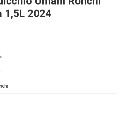
icchio Umani Ronchi
a 1,5L 2024
hi
o
nchi