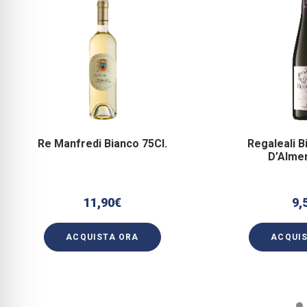
Re Manfredi Bianco 75Cl.
Regaleali 
D’Almer
11,90
€
9,
ACQUISTA ORA
ACQUI