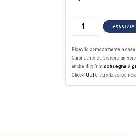
Grappa
ACQUISTA
Terreblu
Bianca
70Cl.
Ricevilo comodamente a casa i
quantità
Garantiamo da sempre un serv
anche di più: la
consegna
è
g
Clicca
QUI
o scrolla verso il 