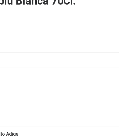
blu Bianca 70Cl.
lto Adige