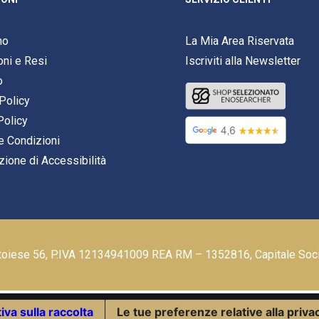
mo
La Mia Area Riservata
oni e Resi
Iscriviti alla Newsletter
o
Policy
Policy
e Condizioni
zione di Accessibilità
stoiese 56, P.IVA 12134941009 REA RM – 1352816, Capitale Soc
iva sulla raccolta
Le tue preferenze relative alla priva