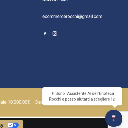
ecommercerocchi@gmail.com
🍷 Sono l'Assistente AI dell'Enoteca
Rocchi e posso aiutarti a scegliere !🍷
iale 10.000,00€ – Designed by
cy