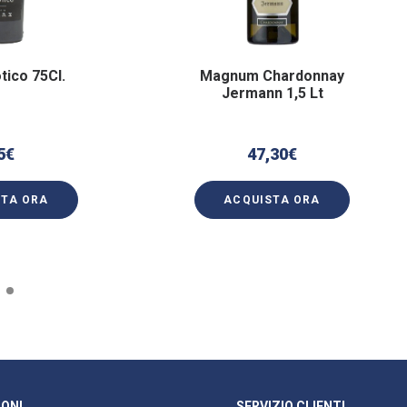
tico 75Cl.
Magnum Chardonnay
Jermann 1,5 Lt
5
€
47,30
€
STA ORA
ACQUISTA ORA
ONI
SERVIZIO CLIENTI