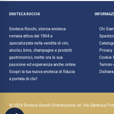
ENOTECA ROCCHI
INFORMAZI
Enoteca Rocchi, storica enoteca
Chi Sia
romana attiva dal 1904 e
Spedizi
specializzata nella vendita di vini,
Catalog
alcolici, birre, champagne e prodotti
Privacy 
gastronomici, mette ora la sua
Cookie 
passione ed esperienza anche online.
Termini 
Scopri la tua nuova enoteca di fiducia
Dichiara
a portata di clic!
© 2024 Enoteca Rocchi Distribuzione srl, Via Sambuca Pi