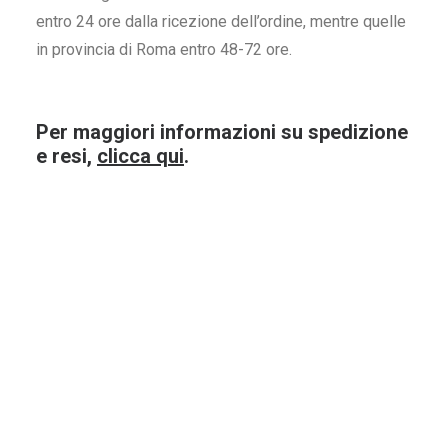
entro 24 ore dalla ricezione dell’ordine, mentre quelle
in provincia di Roma entro 48-72 ore.
Per maggiori informazioni su spedizione
Barbera la Monella Braida
Sauvignon t
e resi,
clicca qui
.
Monferrato Doc 75Cl
Vite Co
12
€
10
ACQUISTA ORA
ACQUI