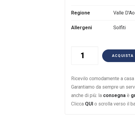
Regione
Valle D'Ao
Allergeni
Solfiti
Fumin
ACQUISTA
Crotta
De
Vigneron
Ricevilo comodamente a casa i
75Cl
Garantiamo da sempre un serv
quantità
anche di più: la
consegna
è
g
Clicca
QUI
o scrolla verso il 