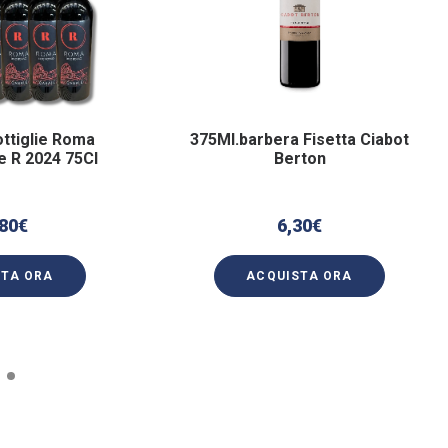
ttiglie Roma
375Ml.barbera Fisetta Ciabot
e R 2024 75Cl
Berton
80
€
6,30
€
STA ORA
ACQUISTA ORA