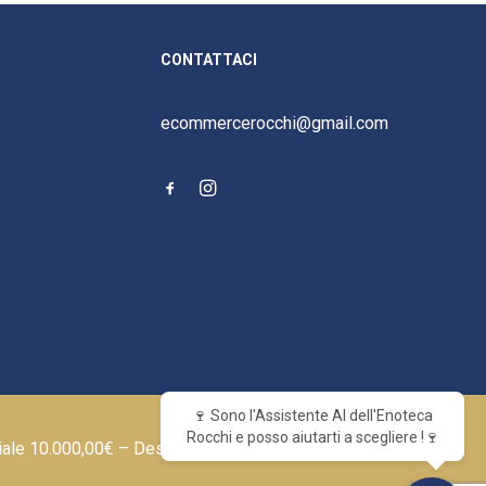
CONTATTACI
ecommercerocchi@gmail.com
🍷 Sono l'Assistente AI dell'Enoteca
Rocchi e posso aiutarti a scegliere !🍷
iale 10.000,00€ – Designed by