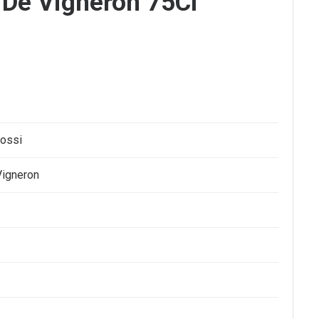
 De Vigneron 75Cl
Rossi
Vigneron