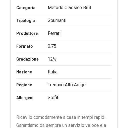
originale
attuale
Metodo Classico Brut
Categoria
era:
è:
15,50€.
14,60€.
Spumanti
Tipologia
Ferrari
Produttore
0.75
Formato
12%
Gradazione
Italia
Nazione
Trentino Alto Adige
Regione
Solfiti
Allergeni
Ricevilo comodamente a casa in tempi rapidi.
Garantiamo da sempre un servizio veloce e a