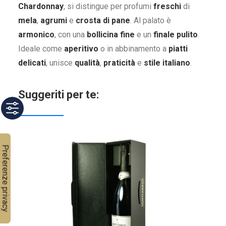
Chardonnay
, si distingue per profumi
freschi
di
mela
,
agrumi
e
crosta di pane
. Al palato è
armonico
, con una
bollicina fine
e un
finale pulito
.
Ideale come
aperitivo
o in abbinamento a
piatti
delicati
, unisce
qualità
,
praticità
e
stile italiano
.
Suggeriti per te: