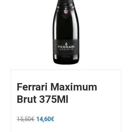
Ferrari Maximum
Brut 375Ml
Il
Il
15,50
€
14,60
€
prezzo
prezzo