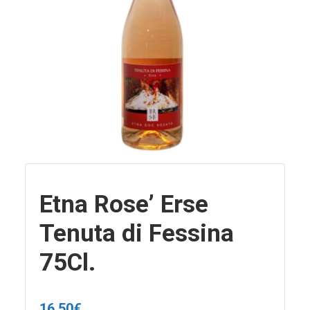
Etna Rose’ Erse
Tenuta di Fessina
75Cl.
16,50
€