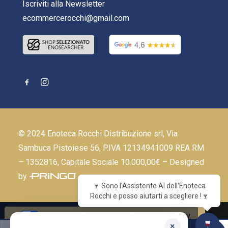
Iscriviti alla Newsletter
ecommercerocchi@gmail.com
© 2024 Enoteca Rocchi Distribuzione srl, Via
Sambuca Pistoiese 56, P.IVA 12134941009 REA RM
– 1352816, Capitale Sociale 10.000,00€ – Designed
by
🍷 Sono l'Assistente AI dell'Enoteca
Rocchi e posso aiutarti a scegliere !🍷
Le tue preferenze relative alla privacy
×
Corvo