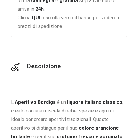
più: la
consegna
è
gratuita
sopra i 50 euro e
arriva in
24h
.
Clicca
QUI
o scrolla verso il basso per vedere i
prezzi di spedizione.
Descrizione
L’
Aperitivo Bordiga
è un
liquore italiano classico
,
creato con una miscela di erbe, spezie e agrumi,
ideale per creare aperitivi tradizionali. Questo
aperitivo si distingue per il suo
colore arancione
brillante
e per il suo
profumo fresco e agrumato
,