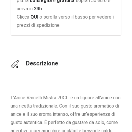
più: la
consegna
è
gratuita
sopra i 50 euro e
arriva in
24h
.
Clicca
QUI
o scrolla verso il basso per vedere i
prezzi di spedizione.
Descrizione
L’Anice Varnelli Mistrà 70CL. è un liquore all’anice con
una ricetta tradizionale. Con il suo gusto aromatico di
anice e il suo aroma intenso, offre un’esperienza di
gusto autentica. È perfetto da gustare da solo, come
aperitivo o per arricchire cocktail e bevande calde.