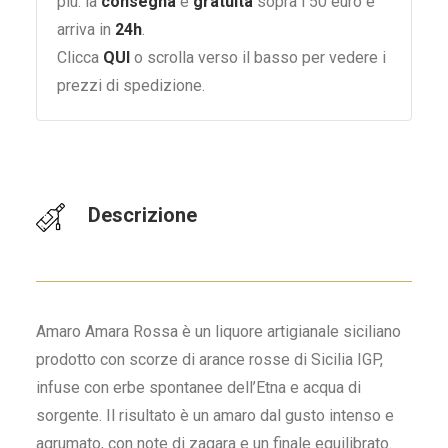
più: la
consegna
è
gratuita
sopra i 50 euro e
arriva in
24h
.
Clicca
QUI
o scrolla verso il basso per vedere i
prezzi di spedizione.
Descrizione
Amaro Amara Rossa è un liquore artigianale siciliano
prodotto con scorze di arance rosse di Sicilia IGP,
infuse con erbe spontanee dell’Etna e acqua di
sorgente. Il risultato è un amaro dal gusto intenso e
agrumato, con note di zagara e un finale equilibrato.