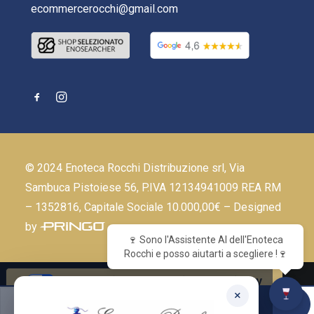
ecommercerocchi@gmail.com
© 2024 Enoteca Rocchi Distribuzione srl, Via
Sambuca Pistoiese 56, P.IVA 12134941009 REA RM
– 1352816, Capitale Sociale 10.000,00€ – Designed
by
🍷 Sono l'Assistente AI dell'Enoteca
Rocchi e posso aiutarti a scegliere !🍷
Le tue preferenze relative alla privacy
×
WHISKY
Informativa sulla raccolta
ACQUISTA ORA