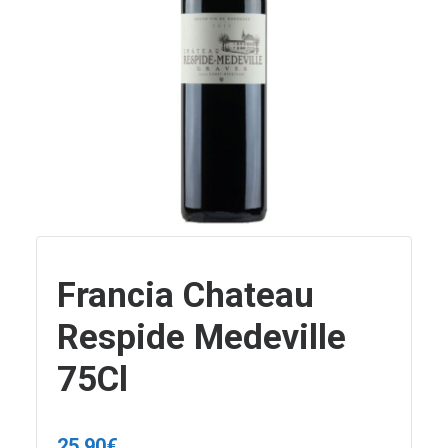
Francia Chateau
Respide Medeville
75Cl
25,90
€