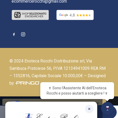
ecommercerocchi@gmail.com
© 2024 Enoteca Rocchi Distribuzione srl, Via
Sambuca Pistoiese 56, P.IVA 12134941009 REA RM
– 1352816, Capitale Sociale 10.000,00€ – Designed
by
🍷 Sono l'Assistente AI dell'Enoteca
Rocchi e posso aiutarti a scegliere !🍷
Le tue preferenze relative alla privacy
×
Fran.Chablis
Informativa sulla raccolta
ACQUISTA ORA
Laroche