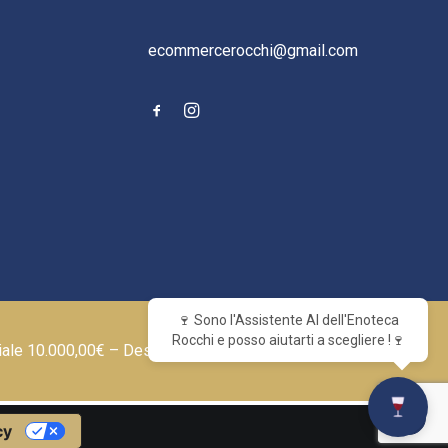
ecommercerocchi@gmail.com
🍷 Sono l'Assistente AI dell'Enoteca
Rocchi e posso aiutarti a scegliere !🍷
iale 10.000,00€ – Designed by
cy