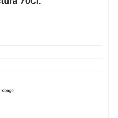
ura 70Cl.
e Tobago