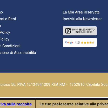
mo
La Mia Area Riservata
oni e Resi
Iscriviti alla Newsletter
o
Policy
Policy
e Condizioni
zione di Accessibilità
stoiese 56, P.IVA 12134941009 REA RM – 1352816, Capitale Soc
iva sulla raccolta
Le tue preferenze relative alla priva