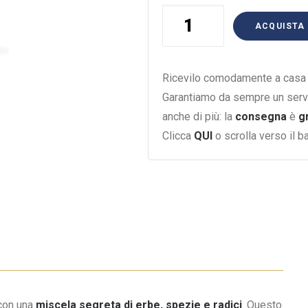
AMARO
ACQUISTA
ANGOSTURA
70CL.
quantità
Ricevilo comodamente a casa i
Garantiamo da sempre un serv
anche di più: la
consegna
è
g
Clicca
QUI
o scrolla verso il 
 con una
miscela segreta di erbe, spezie e radici
. Questo