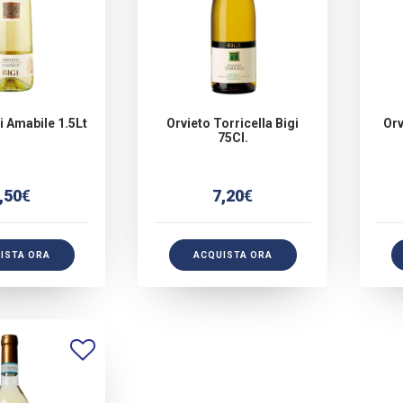
i Amabile 1.5Lt
Orvieto Torricella Bigi
Orv
75Cl.
,50
€
7,20
€
ISTA ORA
ACQUISTA ORA