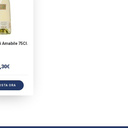
i Amabile 75Cl.
,30
€
ISTA ORA