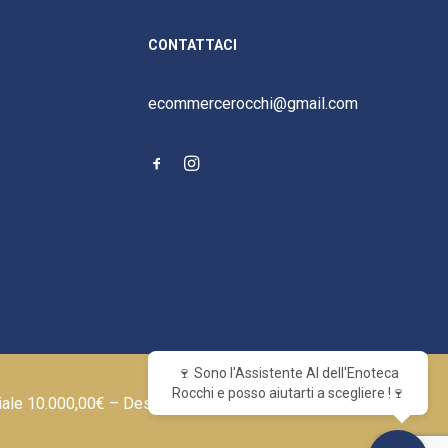
CONTATTACI
ecommercerocchi@gmail.com
🍷 Sono l'Assistente AI dell'Enoteca
Rocchi e posso aiutarti a scegliere !🍷
iale 10.000,00€ – Designed by