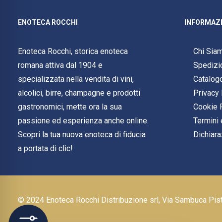
ENOTECA ROCCHI
INFORMAZI
Enoteca Rocchi, storica enoteca
Chi Sia
romana attiva dal 1904 e
Spedizi
specializzata nella vendita di vini,
Catalog
alcolici, birre, champagne e prodotti
Privacy 
gastronomici, mette ora la sua
Cookie 
passione ed esperienza anche online.
Termini 
Scopri la tua nuova enoteca di fiducia
Dichiara
a portata di clic!
© 2024 Enoteca Rocchi Distribuzione srl, Via Sambuca Pi