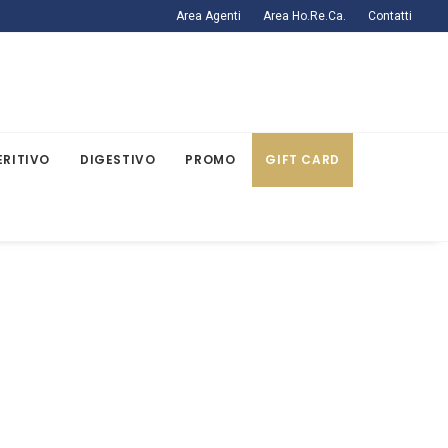
Area Agenti
Area Ho.Re.Ca.
Contatti
ERITIVO
DIGESTIVO
PROMO
GIFT CARD